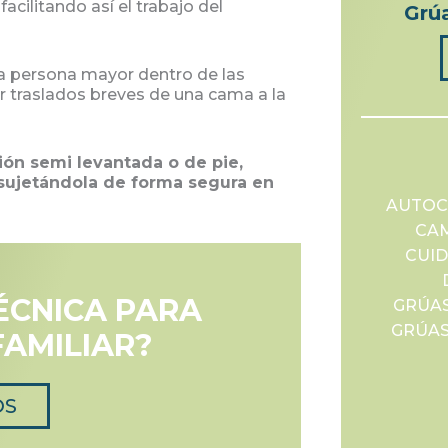
acilitando así el trabajo del
Grú
la persona mayor dentro de las
er traslados breves de una cama a la
ión semi levantada o de pie,
 sujetándola de forma segura en
AUTOC
CAM
CUI
ÉCNICA PARA
GRÚAS
GRÚAS
FAMILIAR?
OS
TE INFORMAMOS