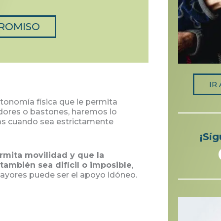
PROMISO
CONTACTA SIN COMPROMIS
IR
onomía física que le permita
dores o bastones, haremos lo
llas cuando sea estrictamente
¡Síg
ermita movilidad y que la
también sea difícil o imposible
,
mayores puede ser el apoyo idóneo.