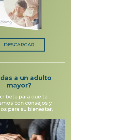
DESCARGAR
DESCARGAR
idas a un adulto
mayor?
críbete para que te
emos con consejos y
sos para su bienestar.