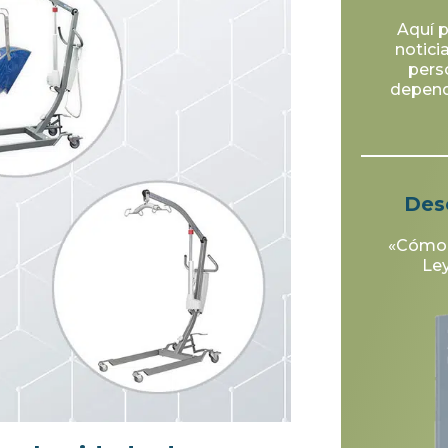
Aquí p
notici
pers
depende
Des
«Cómo s
Le